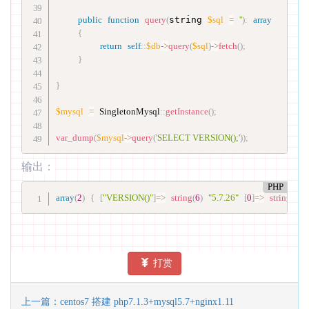
public
function
query
(
string 
$sql
=
''
)
:
array
{
return
self
::
$db
-
>
query
(
$sql
)
-
>
fetch
(
)
;
}
}
$mysql
=
SingletonMysql
::
getInstance
(
)
;
var_dump
(
$mysql
-
>
query
(
'SELECT VERSION();'
)
)
;
输出：
PHP
array
(
2
)
{
[
"VERSION()"
]
=
>
string
(
6
)
"5.7.26"
[
0
]
=
>
string
(
6
)
打赏
上一篇：centos7 搭建 php7.1.3+mysql5.7+nginx1.11