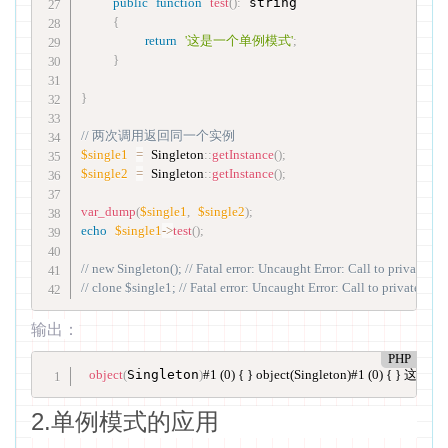
public
function
test
(
)
:
 string

{
return
'这是一个单例模式'
;
}
}
// 两次调用返回同一个实例
$single1
=
Singleton
::
getInstance
(
)
;
$single2
=
Singleton
::
getInstance
(
)
;
var_dump
(
$single1
,
$single2
)
;
echo
$single1
-
>
test
(
)
;
// new Singleton(); // Fatal error: Uncaught Error: Call to private S
// clone $single1; // Fatal error: Uncaught Error: Call to private Si
输出：
PHP
object
(
Singleton
)
#1 (0) { } object(Singleton)#1 (0) { 
2.单例模式的应用