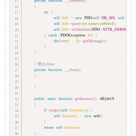
private
function
__construct
(
)
{
try
{
self
::
$db
=
new
PDO
(
self
::
DB_MS
,
self
::
DB_
self
::
$db
-
>
query
(
'set names utf8mb4'
)
;
self
::
$db
-
>
setAttribute
(
PDO
::
ATTR_ERRMODE
,
}
catch
(
PDOException
$e
)
{
die
(
'error:'
.
$e
-
>
getMessage
(
)
)
;
}
}
// 禁止clone
private
function
__clone
(
)
{
}
public
static
function
getInstance
(
)
:
 object

{
if
(
empty
(
self
::
$instance
)
)
{
self
::
$instance
=
new
self
(
)
;
}
return
self
::
$instance
;
}