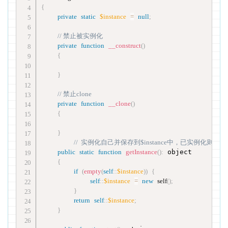
{
private
static
$instance
=
null
;
// 禁止被实例化
private
function
__construct
(
)
{
}
// 禁止clone
private
function
__clone
(
)
{
}
//  实例化自己并保存到$instance中，已实例化则直
public
static
function
getInstance
(
)
:
 object

{
if
(
empty
(
self
::
$instance
)
)
{
self
::
$instance
=
new
self
(
)
;
}
return
self
::
$instance
;
}