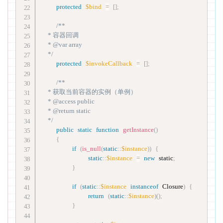
protected
$bind
=
[
]
;
/**

     * 容器回调

     * @var array

     */
protected
$invokeCallback
=
[
]
;
/**

     * 获取当前容器的实例（单例）

     * @access public

     * @return static

     */
public
static
function
getInstance
(
)
{
if
(
is_null
(
static
::
$instance
)
)
{
static
::
$instance
=
new
static
;
}
if
(
static
::
$instance
instanceof
Closure
)
{
return
(
static
::
$instance
)
(
)
;
}