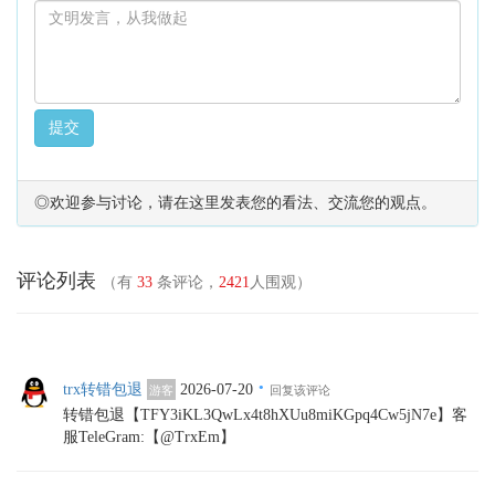
提交
◎欢迎参与讨论，请在这里发表您的看法、交流您的观点。
评论列表
（有
33
条评论，
2421
人围观）
·
trx转错包退
2026-07-20
游客
回复该评论
转错包退【TFY3iKL3QwLx4t8hXUu8miKGpq4Cw5jN7e】客
服TeleGram:【@TrxEm】