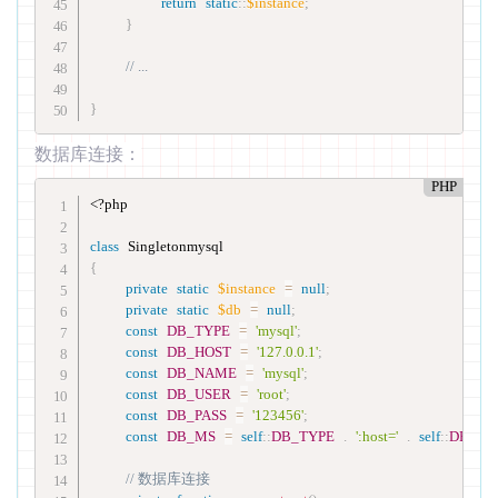
return
static
::
$instance
;
}
// ...
}
数据库连接：
PHP
<?php
class
Singletonmysql
{
private
static
$instance
=
null
;
private
static
$db
=
null
;
const
DB_TYPE
=
'mysql'
;
const
DB_HOST
=
'127.0.0.1'
;
const
DB_NAME
=
'mysql'
;
const
DB_USER
=
'root'
;
const
DB_PASS
=
'123456'
;
const
DB_MS
=
self
::
DB_TYPE
.
':host='
.
self
::
DB_HO
// 数据库连接