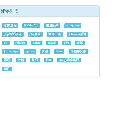
标签列表
守护进程
RabbitMq
消息队列
composer
php设计模式
php算法
常用工具
Chrome插件
git
sqlmap
nginx
mysql
php
面试
javascript
centos
算法
linux
小程序实战
源码
破解
技巧
装B
zblog教程笔记
插件