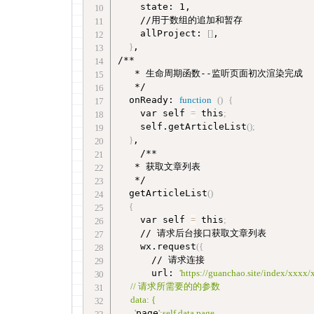
    state: 1,

    //用于数组的追加和暂存

    allProject: 
[
]
,

}
,

/**

   * 生命周期函数--监听页面初次渲染完成

   */

  onReady: 
function
(
)
{
    var self 
=
 this
;
    self.getArticleList
(
)
;
}
,

    /**

   * 获取文章列表

   */

  getArticleList
(
)
{
    var self 
=
 this
;
    // 请求后台接口获取文章列表

    wx.request
(
{
      // 请求连接

      url: 
'https://guanchao.site/index/xxxx/
      // 请求所需要的的参数

      data: {

        '
page
':self.data.page
