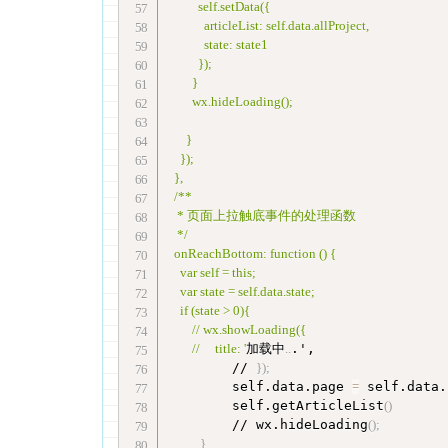
          self.setData({

            articleList: self.data.allProject,

            state: state1

          });

        }

        wx.hideLoading();

      }

    });

  },

  /**

   * 页面上拉触底事件的处理函数

   */

  onReachBottom: function () {

    var self = this;

    var state = self.data.state;

    if (state > 0){

        // wx.showLoading({

        //     title: '
加载中
..
.',

        // 
}
)
;
        self.data.page 
=
 self.data.
        self.getArticleList
(
)
        // wx.hideLoading
(
)
;
}