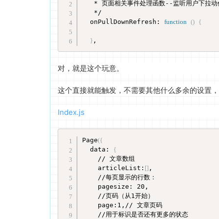
   * 页面相关事件处理函数--监听用户下拉动作
   */

  onPullDownRefresh: 
function
(
)
{
}
,
对，就是这个玩意。
这个直接就能触发，不需要其他什么多余的设置，
Index.js
Page
(
{
  data: 
{
    // 文章数组

    articleList:
[
]
,

    //每页显示的行数：

    pagesize: 20,

    //页码（从1开始）

    page:1,// 文章页码

    //用于标识是否还有更多的状态
