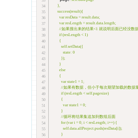
      },

      success(result){

        var resData = result.data;

        var resLength = result.data.length;

        //如果搜出来的结果<1 就说明后面已经没数
        if (resLength < 1)

        {

          self.setData({

            state: 0

          });

        }

        else

        {

          var state1 = 1;

          //如果有数据，但小于每次期望加载的数据
          if (resLength < self.pagesize)

          {

            var state1 = 0;

          }

          //循环将结果集追加到数组后面

          for (var i = 0; i < resLength; i++) {

            self.data.allProject.push(resData[i]);

          }
