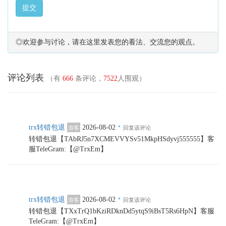
提交
◎欢迎参与讨论，请在这里发表您的看法、交流您的观点。
评论列表
（有
666
条评论，
7522
人围观）
·
trx转错包退
2026-08-02
游客
回复该评论
转错包退【TAbRJ5n7XCMEVVYSv51MkpHSdyvj555555】客
服TeleGram:【@TrxEm】
·
trx转错包退
2026-08-02
游客
回复该评论
转错包退【TXxTrQ1bKziRDknDd5ytqS9iBsT5Rs6HpN】客服
TeleGram:【@TrxEm】