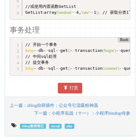
//或使用内置函数GetList

GetList
(
array
(
'random'
=
>
4,
'cate'
=
>
1
))
;
 // 获取分类1下的
事务处理
Bash
$zbp
-
>
db-
>
sql-
>
get
(
)
-
>
transaction
(
'begin'
)
-
>
query
;
// 中间sql处理

$zbp
-
>
db-
>
sql-
>
get
(
)
-
>
transaction
(
'commit'
)
-
>
query
;
打赏
上一篇：zblog自研插件：公众号引流吸粉神器
下一篇：小程序实战（十一）：小程序bindtap传参
zblog教程笔记
mysql
php