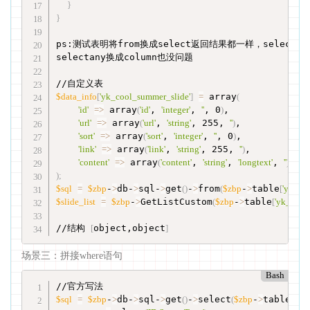
}
}
ps:测试表明将from换成select返回结果都一样，selectan
selectany换成column也没问题

$data_info
[
'yk_cool_summer_slide'
]
=
 array
(
'id'
=
>
 array
(
'id'
, 
'integer'
, 
''
, 0
)
,

'url'
=
>
 array
(
'url'
, 
'string'
, 255, 
''
)
,

'sort'
=
>
 array
(
'sort'
, 
'integer'
, 
''
, 0
)
,

'link'
=
>
 array
(
'link'
, 
'string'
, 255, 
''
)
,

'content'
=
>
 array
(
'content'
, 
'string'
, 
'longtext'
, 
''
)
)
;
$sql
=
$zbp
-
>
db-
>
sql-
>
get
(
)
-
>
from
(
$zbp
-
>
table
[
'yk_co
$slide_list
=
$zbp
-
>
GetListCustom
(
$zbp
-
>
table
[
'yk_cool
//结构 
[
object,object
]
场景三：拼接where语句
Bash
$sql
=
$zbp
-
>
db-
>
sql-
>
get
(
)
-
>
select
(
$zbp
-
>
table
[
'Post