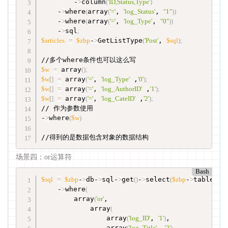
        -
>
column
(
'ID,Status,Type'
)
    -
>
where
(
array
(
'='
, 
'log_Status'
, 
"1"
))
    -
>
where
(
array
(
'='
, 
'log_Type'
, 
"0"
))
    -
>
sql
;
$articles
=
$zbp
-
>
GetListType
(
'Post'
, 
$sql
)
;
$w
=
 array
(
)
;
$w
[
]
=
 array
(
'='
, 
'log_Type'
 ,
'0'
)
;
$w
[
]
=
 array
(
'='
, 
'log_AuthorID'
 ,
'1'
)
;
$w
[
]
=
 array
(
'='
, 
'log_CateID'
 ,
'2'
)
;
// 作为参数使用

-
>
where
(
$w
)
//得到的是数据包含对象的数据结构
场景四：or运算符
Bash
$sql
=
$zbp
-
>
db-
>
sql-
>
get
(
)
-
>
select
(
$zbp
-
>
table
[
'Post
    -
>
where
(
        array
(
'or'
,

            array
(
                array
(
'log_ID'
, 
'1'
)
,

                array
(
'log_Title'
, 
'2'
)
,
