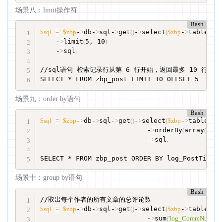
场景八：limit操作符
Bash
$sql
=
$zbp
-
>
db-
>
sql-
>
get
(
)
-
>
select
(
$zbp
-
>
table
[
'Post
    -
>
limit
(
5, 10
)
    -
>
sql
;
//sql语句 检索记录行从第 6 行开始，返回最多 10 行

SELECT * FROM zbp_post LIMIT 10 OFFSET 5
场景九：order by语句
Bash
$sql
=
$zbp
-
>
db-
>
sql-
>
get
(
)
-
>
select
(
$zbp
-
>
table
[
'Post
                           -
>
orderBy
(
array
(
'log_
                           -
>
sql
;
SELECT * FROM zbp_post ORDER BY log_PostTime 
场景十：group by语句
Bash
$sql
=
$zbp
-
>
db-
>
sql-
>
get
(
)
-
>
select
(
$zbp
-
>
table
[
'Post
                           -
>
sum
(
'log_CommNums'
)