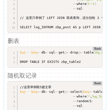
                           -
>
where
(
'1 = 1'
)
                           -
>
sql
;
// 这里只举例了 LEFT JOIN 联表查询，还分别给 2 个表
SELECT log_IDFROM zbp_post AS p LEFT JOIN zbp
删表
Bash
$sql
=
$zbp
-
>
db-
>
sql-
>
get
(
)
-
>
drop
(
)
-
>
table
(
'zbp_table2
DROP TABLE IF EXISTS zbp_table2
随机取记录
Bash
$sql
=
$zbp
-
>
db-
>
sql-
>
get
(
)
-
>
select
(
$zbp
-
>
table
[
'Post
                           -
>
where
(
'='
,
'log_Type'
,0
                           -
>
random
(
5
)
                           -
>
sql
;