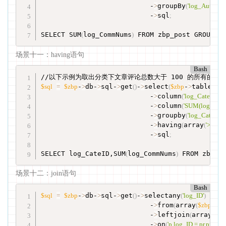
                           -
>
groupBy
(
'log_AuthorID
                           -
>
sql
;
SELECT SUM
(
log_CommNums
)
 FROM zbp_post GROUP B
场景十一：having语句
Bash
$sql
=
$zbp
-
>
db-
>
sql-
>
get
(
)
-
>
select
(
$zbp
-
>
table
[
'Post
                           -
>
column
(
'log_CateID'
)
                           -
>
column
(
'SUM(log_Com
                           -
>
groupby
(
'log_CateID'
)
                           -
>
having
(
array
(
'>'
, 
'
                           -
>
sql
;
SELECT log_CateID,SUM
(
log_CommNums
)
 FROM zbp_p
场景十二：join语句
Bash
$sql
=
$zbp
-
>
db-
>
sql-
>
get
(
)
-
>
selectany
(
'log_ID'
)
                           -
>
from
(
array
(
$zbp
-
>
t
                           -
>
leftjoin
(
array
(
'zbp
                           -
>
on
(
'p.log_ID = pr.pr_Pos