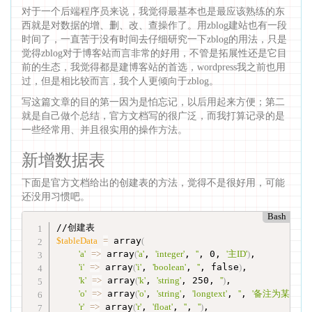
对于一个后端程序员来说，我觉得最基本也是最应该熟练的东
西就是对数据的增、删、改、查操作了。用zblog建站也有一段
时间了，一直苦于没有时间去仔细研究一下zblog的用法，只是
觉得zblog对于博客站而言非常的好用，不管是拓展性还是它目
前的生态，我觉得都是建博客站的首选，wordpress我之前也用
过，但是相比较而言，我个人更倾向于zblog。
写这篇文章的目的第一因为是怕忘记，以后用起来方便；第二
就是自己做个总结，官方文档写的很广泛，而我打算记录的是
一些经常用、并且很实用的操作方法。
新增数据表
下面是官方文档给出的创建表的方法，觉得不是很好用，可能
还没用习惯吧。
Bash
$tableData
=
 array
(
'a'
=
>
 array
(
'a'
, 
'integer'
, 
''
, 0, 
'主ID'
)
,

'i'
=
>
 array
(
'i'
, 
'boolean'
, 
''
, false
)
,

'k'
=
>
 array
(
'k'
, 
'string'
, 250, 
''
)
,

'o'
=
>
 array
(
'o'
, 
'string'
, 
'longtext'
, 
''
, 
'备注为某字段'
'r'
=
>
 array
(
'r'
, 
'float'
, 
''
, 
''
)