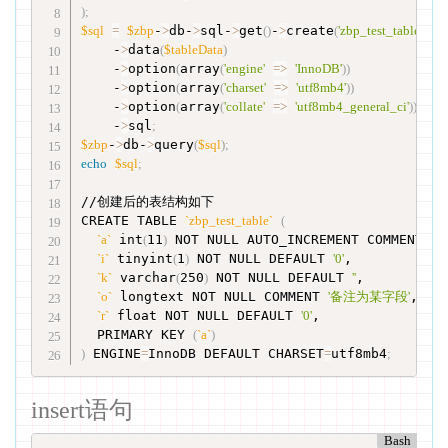
)
;
$sql
=
$zbp
-
>
db-
>
sql-
>
get
(
)
-
>
create
(
'zbp_test_table'
)
    -
>
data
(
$tableData
)
    -
>
option
(
array
(
'engine'
=
>
'InnoDB'
))
    -
>
option
(
array
(
'charset'
=
>
'utf8mb4'
))
    -
>
option
(
array
(
'collate'
=
>
'utf8mb4_general_ci'
))
    -
>
sql
;
$zbp
-
>
db-
>
query
(
$sql
)
;
echo
$sql
;
//创建后的表结构如下

CREATE TABLE 
`
zbp_test_table
`
(
`
a
`
 int
(
11
)
 NOT NULL AUTO_INCREMENT COMMENT 
'主
`
i
`
 tinyint
(
1
)
 NOT NULL DEFAULT 
'0'
,

`
k
`
 varchar
(
250
)
 NOT NULL DEFAULT 
''
,

`
o
`
 longtext NOT NULL COMMENT 
'备注为某字段'
,

`
r
`
 float NOT NULL DEFAULT 
'0'
,

  PRIMARY KEY 
(
`
a
`
)
)
 ENGINE
=
InnoDB DEFAULT CHARSET
=
utf8mb4
;
insert语句
Bash