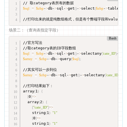
$sql
=
$zbp
-
>
db-
>
sql-
>
get
(
)
-
>
select
(
$zbp
-
>
table
[
'Cat
//打印出来的就是纯数组格式，但是有个弊端字段和value值
场景二：（查询表指定字段）
Bash
//官方写法

$sql
=
$zbp
-
>
db-
>
sql-
>
get
(
)
-
>
selectany
(
'cate_ID'
)
-
>
fr
$array
=
$zbp
-
>
db-
>
query
(
$sql
)
;
$array
=
$zbp
-
>
db-
>
sql-
>
get
(
)
-
>
selectany
(
'cate_ID'
)
-
>
f
//打印结果如下：

array
(
1
)
{
[
0
]
=
>
  array
(
2
)
{
[
"cate_ID"
]
=
>
    string
(
1
)
"1"
[
0
]
=
>
    string
(
1
)
"1"