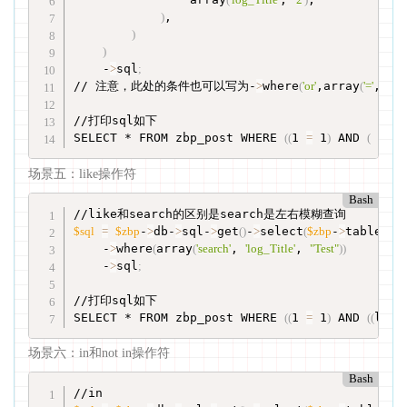
)
,

)
)
    -
>
sql
;
// 注意，此处的条件也可以写为-
>
where
(
'or'
,array
(
'='
, 
'lo
//打印sql如下

SELECT * FROM zbp_post WHERE 
((
1 
=
 1
)
 AND 
(
 log
场景五：like操作符
Bash
$sql
=
$zbp
-
>
db-
>
sql-
>
get
(
)
-
>
select
(
$zbp
-
>
table
[
'Post
    -
>
where
(
array
(
'search'
, 
'log_Title'
, 
"Test"
))
    -
>
sql
;
//打印sql如下

SELECT * FROM zbp_post WHERE 
((
1 
=
 1
)
 AND 
((
log_
场景六：in和not in操作符
Bash