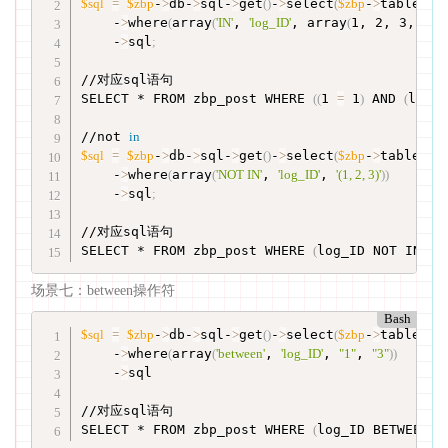
$sql
=
$zbp
-
>
db-
>
sql-
>
get
(
)
-
>
select
(
$zbp
-
>
table
[
'Post
    -
>
where
(
array
(
'IN'
, 
'log_ID'
, array
(
1, 2, 3, 4
))
)
    -
>
sql
;
//对应sql语句

SELECT * FROM zbp_post WHERE 
((
1 
=
 1
)
 AND 
(
log_
//not 
in
$sql
=
$zbp
-
>
db-
>
sql-
>
get
(
)
-
>
select
(
$zbp
-
>
table
[
'Post
    -
>
where
(
array
(
'NOT IN'
, 
'log_ID'
, 
'(1, 2, 3)'
))
    -
>
sql
;
//对应sql语句    

SELECT * FROM zbp_post WHERE 
(
log_ID NOT IN 
(
1
场景七：between操作符
Bash
$sql
=
$zbp
-
>
db-
>
sql-
>
get
(
)
-
>
select
(
$zbp
-
>
table
[
'Post
    -
>
where
(
array
(
'between'
, 
'log_ID'
, 
"1"
, 
"3"
))
    -
>
sql

//对应sql语句

SELECT * FROM zbp_post WHERE 
(
log_ID BETWEEN 
'1