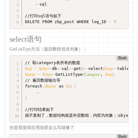
    -
>
sql
;
//打印sql语句如下

DELETE FROM zbp_post WHERE log_ID 
=
'1'
select语句
GetListType方法（返回数组包含对象）：
Bash
$sql
=
$zbp
-
>
db-
>
sql-
>
get
(
)
-
>
select
(
$zbp
-
>
table
[
'Cat
$array
=
$zbp
-
>
GetListType
(
'Category'
, 
$sql
)
;
// 遍历数据输出等

foreach 
(
$array
 as 
$a
)
{
..
}
//打印结果如下

就不复制了，数据结构就是外层数组，内部为对象；
[
object,
但是我觉得应用场景这么写就够了
Bash