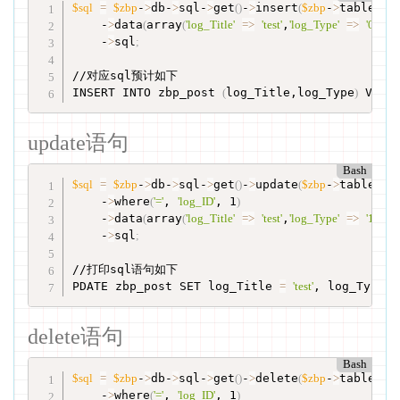
$sql
=
$zbp
-
>
db-
>
sql-
>
get
(
)
-
>
insert
(
$zbp
-
>
table
[
'Post
    -
>
data
(
array
(
'log_Title'
=
>
'test'
,
'log_Type'
=
>
'0'
))
    -
>
sql
;
//对应sql预计如下

INSERT INTO zbp_post 
(
log_Title,log_Type
)
 VALU
update语句
Bash
$sql
=
$zbp
-
>
db-
>
sql-
>
get
(
)
-
>
update
(
$zbp
-
>
table
[
'Post
    -
>
where
(
'='
, 
'log_ID'
, 1
)
    -
>
data
(
array
(
'log_Title'
=
>
'test'
,
'log_Type'
=
>
'1'
))
    -
>
sql
;
//打印sql语句如下

PDATE zbp_post SET log_Title 
=
'test'
, log_Type 
=
delete语句
Bash
$sql
=
$zbp
-
>
db-
>
sql-
>
get
(
)
-
>
delete
(
$zbp
-
>
table
[
'Post
    -
>
where
(
'='
, 
'log_ID'
, 1
)