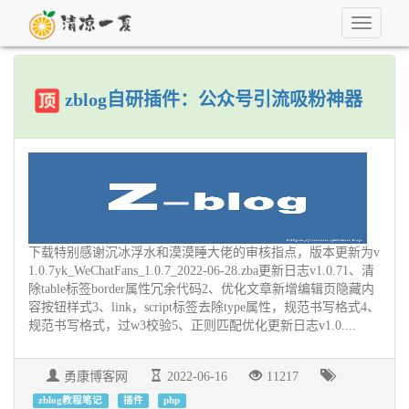
Toggle
navigati
zblog自研插件：公众号引流吸粉神器
下载特别感谢沉冰浮水和漠漠睡大佬的审核指点，版本更新为v
1.0.7yk_WeChatFans_1.0.7_2022-06-28.zba更新日志v1.0.71、清
除table标签border属性冗余代码2、优化文章新增编辑页隐藏内
容按钮样式3、link，script标签去除type属性，规范书写格式4、
规范书写格式，过w3校验5、正则匹配优化更新日志v1.0....
勇康博客网
2022-06-16
11217
zblog教程笔记
插件
php