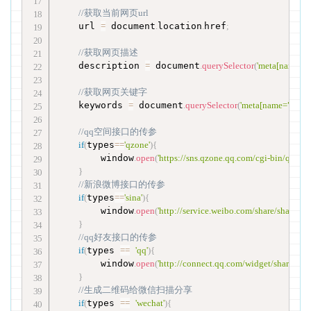
//获取当前网页url
    url 
=
 document
.
location
.
href
;
//获取网页描述
    description 
=
 document
.
querySelector
(
'meta[name="d
//获取网页关键字
    keywords 
=
 document
.
querySelector
(
'meta[name="keywo
//qq空间接口的传参
if
(
types
==
'qzone'
)
{
        window
.
open
(
'https://sns.qzone.qq.com/cgi-bin/qzsha
}
//新浪微博接口的传参
if
(
types
==
'sina'
)
{
        window
.
open
(
'http://service.weibo.com/share/share.ph
}
//qq好友接口的传参
if
(
types 
==
'qq'
)
{
        window
.
open
(
'http://connect.qq.com/widget/shareqq/i
}
//生成二维码给微信扫描分享
if
(
types 
==
'wechat'
)
{