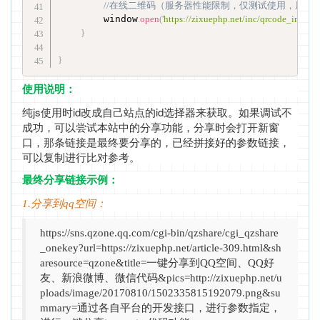
//在线二维码（服务器性能限制，仅测试使用，屏蔽非
        window
.
open
(
'https://zixuephp.net/inc/qrcode_img.ph
}
}
使用说明：
纯js使用时id改成自己站点的id选择器来获取。如果调试不
成功，可以尝试本站中的分享功能，分享时会打开新窗
口，那条链接是最终要分享的，已经拼接好的参数链接，
可以复制进行比对参考。
最终分享链接示例：
1.分享到qq空间：
https://sns.qzone.qq.com/cgi-bin/qzshare/cgi_qzshare
_onekey?url=https://zixuephp.net/article-309.html&sh
aresource=qzone&title=一键分享到QQ空间、QQ好
友、新浪微博、微信代码&pics=http://zixuephp.net/u
ploads/image/20170810/1502335815192079.png&su
mmary=通过各自平台的开发接口，进行参数指定，