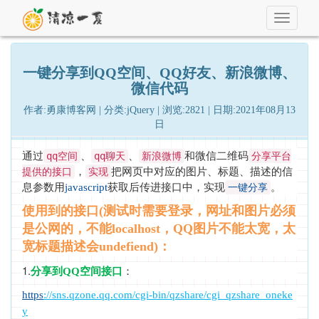
Toggle
navigati
一键分享到QQ空间、QQ好友、新浪微博、
微信代码
作者:勇康博客网 | 分类:jQuery | 浏览:2821 | 日期:2021年08月13
日
通过
、
、
和微信二维码
qq空间
qq聊天
新浪微博
分享平台
，
把网页中对应的图片、标题、描述的信
提供的接口
实现
息参数用
获取后传进接口中，实现
。
javascript
一键分享
使用到的接口(测试时需要登录，网址和图片必须
是公网的，不能localhost，QQ图片不能太宽，太
宽标题描述会undefiend)：
1.
：
分享到QQ空间接口
https
://sns.qzone.qq.com/cgi-bin/qzshare/cgi_qzshare_oneke
y