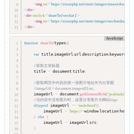
<
img
src
=
"
https://zixuephp.net/static/images/sinaweiboshare
</
div
>
<
div
onclick
=
"
shareTo(
'
wechat
'
)
"
>
<
img
src
=
"
https://zixuephp.net/static/images/wechatshare.pn
</
div
>
JavaScript
function
shareTo
(
types
)
{
var
 title
,
imageUrl
,
url
,
description
,
keywords
;
//获取文章标题
    title 
=
 document
.
title
;
//获取网页中内容的第一张图片地址作为分享图
//imageUrl = document.images[0].src;
    imageUrl 
=
 document
.
getElementById
(
"pcdetails"
)
.
get
//当内容中没有图片时，设置分享图片为网站logo
if
(
typeof
 imageUrl 
==
'undefined'
)
{
        imageUrl 
=
'https://'
+
window
.
location
.
host
+
'
}
else
{
        imageUrl 
=
 imageUrl
.
src
;
}