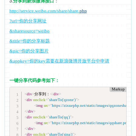
3.
：
分享到新浪微博接口
http://service.weibo.com/share/share.
php
?url=你的分享网址
&sharesource=weibo
&title=你的分享标题
&pic=你的分享图片
&appkey=你的key需要在新浪微博开放平台中申请
一键分享代码参考如下：
Markup
<
div
>
分享到：
</
div
>
<
div
onclick
=
"
shareTo(
'
qzone
'
)
"
>
<
img
src
=
"
https://zixuephp.net/static/images/qqzoneshare.pn
</
div
>
<
div
onclick
=
"
shareTo(
'
qq
'
)
"
>
<
img
src
=
"
https://zixuephp.net/static/images/qqshare.png
"
wi
</
div
>
<
div
onclick
=
"
shareTo(
'
sina
'
)
"
>