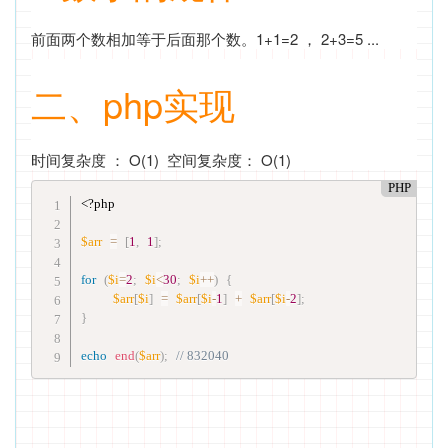
前面两个数相加等于后面那个数。1+1=2 ， 2+3=5 ...
二、php实现
时间复杂度 ： O(1) 空间复杂度： O(1)
PHP
<?php
$arr
=
[
1
,
1
]
;
for
(
$i
=
2
;
$i
<
30
;
$i
++
)
{
$arr
[
$i
]
=
$arr
[
$i
-
1
]
+
$arr
[
$i
-
2
]
;
}
echo
end
(
$arr
)
;
// 832040