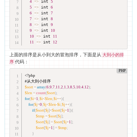
4
=
>
 int 
5
5
=
>
 int 
6
6
=
>
 int 
7
7
=
>
 int 
8
8
=
>
 int 
9
9
=
>
 int 
10
10
=
>
 int 
11
11
=
>
 int 
12
上面的排序是从小到大的冒泡排序，下面是从
大到小的排
代码：
序
PHP
<?php
#从大到小排序
$sort
=
array
(
6
,
9
,
7
,
11
,
2
,
1
,
3
,
8
,
5
,
10
,
4
,
12
)
;
$len
=
count
(
$sort
)
;
for
(
$i
=
1
;
$i
<
$len
;
$i
++
)
{
for
(
$j
=
0
;
$j
<
$len
-
$i
;
$j
++
)
{
if
(
$sort
[
$j
]
<
$sort
[
$j
+
1
]
)
{
$tmp
=
$sort
[
$j
]
;
$sort
[
$j
]
=
$sort
[
$j
+
1
]
;
$sort
[
$j
+
1
]
=
$tmp
;
}