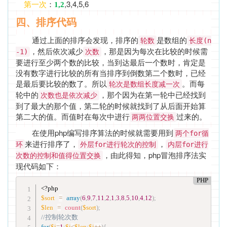
：
,3,4,5,6
第一次
1,2
四、排序代码
通过上面的排序会发现，排序的
是数组的
轮数
长度(n
，然后依次减少
，那是因为每次在比较的时候需
-1)
次数
要进行至少两个数的比较，当到达最后一个数时，肯定是
没有数字进行比较的所有当排序到倒数第二个数时，已经
是最后要比较的数了。所以
。而每
轮次是数组长度减一次
轮中的
，那个因为在第一轮中已经找到
次数也是依次减少
到了最大的那个值，第二轮的时候就找到了从后面开始算
第二大的值。而值时在每次中进行
过来的。
两两位置交换
在使用php编写排序算法的时候就需要用到
两个for循
来进行排序了，
，
环
外层for进行轮次的控制
内层for进行
，由此得知，php冒泡排序法实
次数的控制和值得位置交换
现代码如下：
PHP
<?php
$sort
=
array
(
6
,
9
,
7
,
11
,
2
,
1
,
3
,
8
,
5
,
10
,
4
,
12
)
;
$len
=
count
(
$sort
)
;
//控制轮次数
for
(
$i
=
1
;
$i
<
$len
;
$i
++
)
{