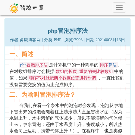
Toggle
navigati
php冒泡排序法
作者:勇康博客网 | 分类:PHP | 浏览:2996 | 日期:2021年08月13日
一、简述
是计算机中的一种简单的
。
冒泡排序法
排序
php
算法
在对数组排序时会根据
中的
数组的长度
重复的去比较数组
值，如果
，一直比较到
顺序不对就把两个数据位置进行对调
没有需要交换的值为止完成排序。
二、为啥叫冒泡排序法？
当我们在看一个泉水中的泡泡时会发现，泡泡从泉地
下冒出来的泡泡会随着往上越滚越大直至冒出水面（因为
水温上升，水中溶解的气体减少，所以不能溶解的气体就
出来，泉水冒泡；还由于水温度上升，密度减小，所以热
水会向上运动，携带气体上升！）。在程序中，也是类似