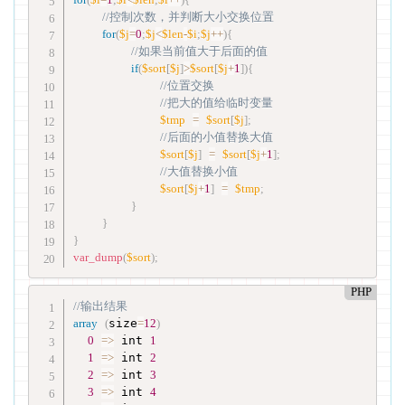
//控制次数，并判断大小交换位置
for
(
$j
=
0
;
$j
<
$len
-
$i
;
$j
++
)
{
//如果当前值大于后面的值
if
(
$sort
[
$j
]
>
$sort
[
$j
+
1
]
)
{
//位置交换
//把大的值给临时变量
$tmp
=
$sort
[
$j
]
;
//后面的小值替换大值
$sort
[
$j
]
=
$sort
[
$j
+
1
]
;
//大值替换小值
$sort
[
$j
+
1
]
=
$tmp
;
}
}
}
var_dump
(
$sort
)
;
PHP
//输出结果
array
(
size
=
12
)
0
=
>
 int 
1
1
=
>
 int 
2
2
=
>
 int 
3
3
=
>
 int 
4