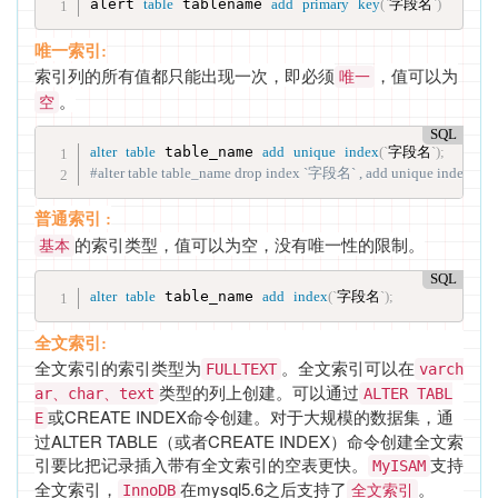
alert 
table
 tablename 
add
primary
key
(
`
字段名
`
)
唯一索引:
索引列的所有值都只能出现一次，即必须
，值可以为
唯一
。
空
SQL
alter
table
 table_name 
add
unique
index
(
`
字段名
`
)
;
#alter table table_name drop index `字段名` , add unique 
普通索引 :
的索引类型，值可以为空，没有唯一性的限制。
基本
SQL
alter
table
 table_name 
add
index
(
`
字段名
`
)
;
全文索引:
全文索引的索引类型为
。全文索引可以在
FULLTEXT
varch
类型的列上创建。可以通过
ar、char、text
ALTER TABL
或CREATE INDEX命令创建。对于大规模的数据集，通
E
过ALTER TABLE（或者CREATE INDEX）命令创建全文索
引要比把记录插入带有全文索引的空表更快。
支持
MyISAM
全文索引，
在mysql5.6之后支持了
。
InnoDB
全文索引