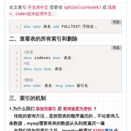
全文索引
需要借
或
不支持中文
sphinx(coreseek)
迅搜
<、code>技术处理中文。
SQL
alter
table
 表名 
add
 FULLTEXT
(
`
字段名
`
)
;
二、查看表的所有索引和删除
SQL
#查看:
show
 indexes 
from
`
表名
`
;
#或
show
keys
from
`
表名
`
;
#删除
alter
table
`
表名
`
drop
index
 索引名
;
三、索引的机制
1.为什么我们
后
？
添加完索引
查询速度为变快
传统的查询方法，是按照表的顺序遍历的，不论查询几
条数据，mysql需要将表的数据从头到尾遍历一遍
在我们添加完索引之后，mysql一般通过
生
BTREE
算法