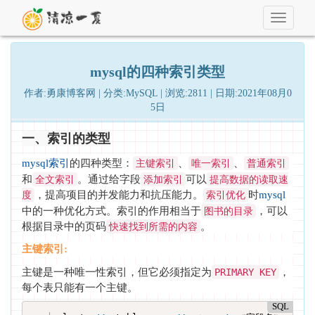
Toggle
navigati
mysql的四种索引类型
作者:勇康博客网 | 分类:MySQL | 浏览:2811 | 日期:2021年08月0
5日
一、索引的类型
的四种类型：
、
、
mysql索引
主键索引
唯一索引
普通索引
和
。通过给字段
可以
全文索引
添加索引
提高数据的读取速
，提高项目的并发能力和抗压能力。
时
度
索引优化
mysql
中的一种优化方式。索引的作用相当于
，可以
图书的目录
根据目录中的页码
。
快速找到所需的内容
主键索引:
主键是一种唯一性索引，但它必须指定为
，
PRIMARY KEY
每个表只能有一个主键。
SQL