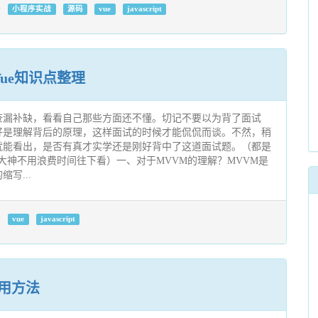
小程序实战
源码
vue
javascript
ue知识点整理
查漏补缺，看看自己那些方面还不懂。切记不要以为背了面试
好是理解背后的原理，这样面试的时候才能侃侃而谈。不然，稍
就能看出，是否有真才实学还是刚好背中了这道面试题。（都是
，大神不用浪费时间往下看）一、对于MVVM的理解？MVVM是
的缩写...
vue
javascript
的使用方法