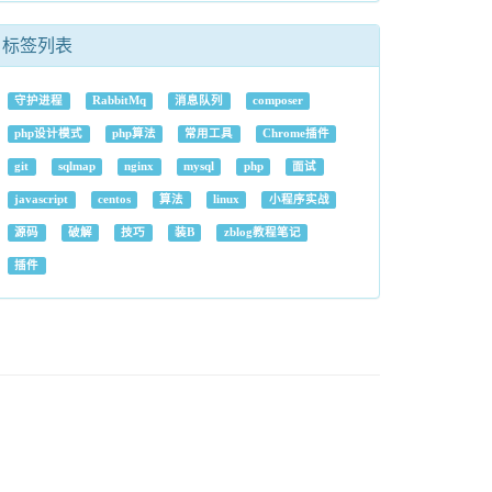
标签列表
守护进程
RabbitMq
消息队列
composer
php设计模式
php算法
常用工具
Chrome插件
git
sqlmap
nginx
mysql
php
面试
javascript
centos
算法
linux
小程序实战
源码
破解
技巧
装B
zblog教程笔记
插件