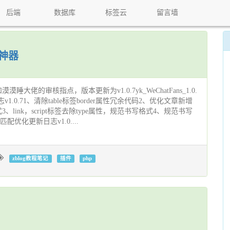
后端
数据库
标签云
留言墙
粉神器
大佬的审核指点，版本更新为v1.0.7yk_WeChatFans_1.0.
更新日志v1.0.71、清除table标签border属性冗余代码2、优化文章新增
link，script标签去除type属性，规范书写格式4、规范书写
配优化更新日志v1.0....
zblog教程笔记
插件
php