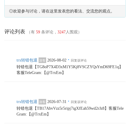
◎欢迎参与讨论，请在这里发表您的看法、交流您的观点。
评论列表
（有
59
条评论，
3247
人围观）
·
trx转错包退
2026-08-02
游客
回复该评论
转错包退【TG8oP7X4D3xM1Y5Kj8VSCZYQsYmD69FE1q】
客服TeleGram:【@TrxEm】
·
trx转错包退
2026-07-31
游客
回复该评论
转错包退【TB17AbvVzz5r5ripj7igXfEah59wd2rJz8】客服Tele
Gram:【@TrxEm】