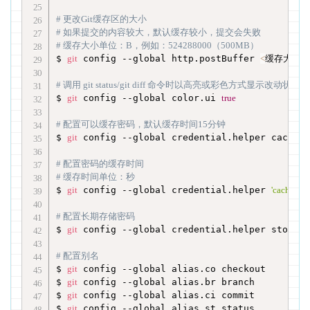
# 更改Git缓存区的大小
# 如果提交的内容较大，默认缓存较小，提交会失败
# 缓存大小单位：B，例如：524288000（500MB）
$ 
git
 config --global http.postBuffer 
<
缓存大小
>
# 调用 git status/git diff 命令时以高亮或彩色方式显示改动状态
$ 
git
 config --global color.ui 
true
# 配置可以缓存密码，默认缓存时间15分钟
$ 
git
 config --global credential.helper cache

# 配置密码的缓存时间
# 缓存时间单位：秒
$ 
git
 config --global credential.helper 
'cache -
# 配置长期存储密码
$ 
git
 config --global credential.helper store

# 配置别名
$ 
git
 config --global alias.co checkout

$ 
git
 config --global alias.br branch

$ 
git
 config --global alias.ci commit

$ 
git
 config --global alias.st status