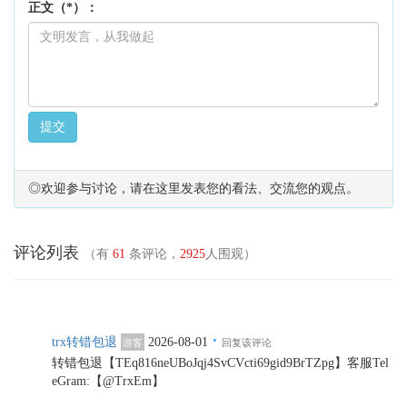
正文（*）：
提交
◎欢迎参与讨论，请在这里发表您的看法、交流您的观点。
评论列表
（有
61
条评论，
2925
人围观）
·
trx转错包退
2026-08-01
游客
回复该评论
转错包退【TEq816neUBoJqj4SvCVcti69gid9BrTZpg】客服Tel
eGram:【@TrxEm】