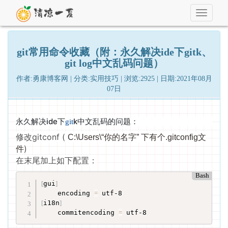
Toggle
navigati
git常用命令收藏（附：永久解决ide下gitk、
git log中文乱码问题）
作者:勇康博客网 | 分类:实用技巧 | 浏览:2925 | 日期:2021年08月
07日
永久解决ide下
k中文乱码的问题：
git
修改gitconf (
C:\Users\“你的名字” 下有个.gitconfig文
)
件
在末尾加上如下配置：
Bash
[
gui
]
    encoding 
=
[
i18n
]
    commitencoding 
=
 utf-8