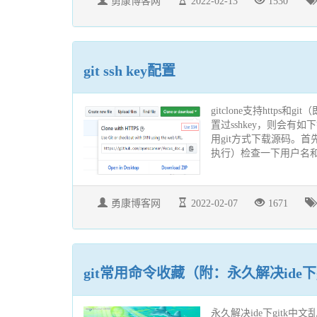
勇康博客网
2022-02-13
1530
git ssh key配置
gitclone支持http
置过sshkey，则会有如
用git方式下载源码。首
执行）检查一下用户名和邮箱是
勇康博客网
2022-02-07
1671
git常用命令收藏（附：永久解决ide下gi
永久解决ide下gitk中文乱码