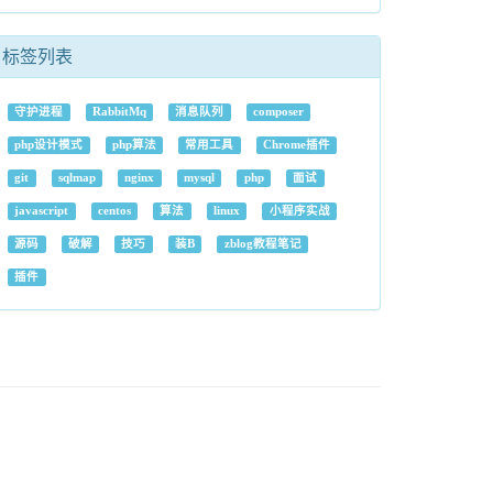
标签列表
守护进程
RabbitMq
消息队列
composer
php设计模式
php算法
常用工具
Chrome插件
git
sqlmap
nginx
mysql
php
面试
javascript
centos
算法
linux
小程序实战
源码
破解
技巧
装B
zblog教程笔记
插件