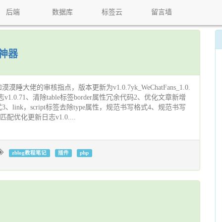
后端
数据库
标签云
留言墙
粉神器
大佬的审核指点，版本更新为v1.0.7yk_WeChatFans_1.0.
更新日志v1.0.71、清除table标签border属性冗余代码2、优化文章新增
link，script标签去除type属性，规范书写格式4、规范书写
配优化更新日志v1.0....
zblog教程笔记
插件
php