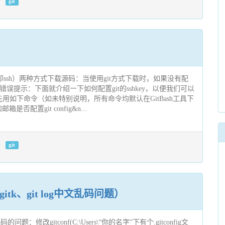
git
s和git（即ssh）两种方式下载源码：当使用git方式下载时，如果没有配
下错误提示：下面就介绍一下如何配置git的sshkey，以便我们可以
先用如下命令（如未特别说明，所有命令均默认在GitBash工具下
否配置git config&n...
git
tk、git log中文乱码问题）
的问题：修改gitconf(C:\Users\“你的名字”下有个.gitconfig文