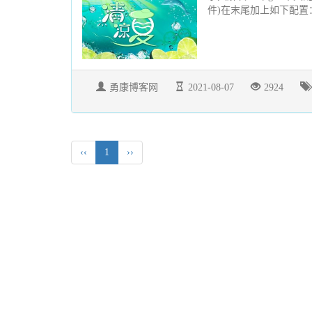
件)在末尾加上如下配置：[gui] e
勇康博客网
2021-08-07
2924
‹‹
1
››