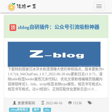
Toggle
navigati
zblog自研插件：公众号引流吸粉神器
下载特别感谢沉冰浮水和漠漠睡大佬的审核指点，版本更新为v
1.0.7yk_WeChatFans_1.0.7_2022-06-28.zba更新日志v1.0.71、清
除table标签border属性冗余代码2、优化文章新增编辑页隐藏内
容按钮样式3、link，script标签去除type属性，规范书写格式4、
规范书写格式，过w3校验5、正则匹配优化更新日志v1.0....
勇康博客网
2022-06-16
11136
zblog教程笔记
插件
php