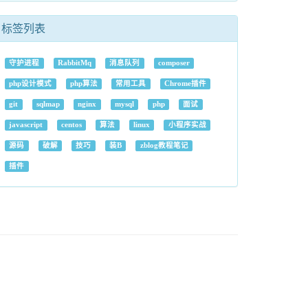
标签列表
守护进程
RabbitMq
消息队列
composer
php设计模式
php算法
常用工具
Chrome插件
git
sqlmap
nginx
mysql
php
面试
javascript
centos
算法
linux
小程序实战
源码
破解
技巧
装B
zblog教程笔记
插件