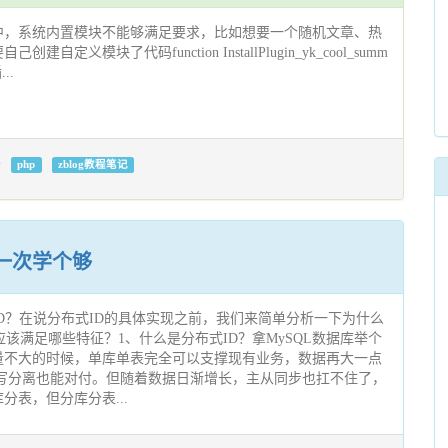
中，系统内置模块不能够满足要求，比如想要一个随机文章、热
定义模块了代码function InstallPlugin_yk_cool_summ
...
php
zblog教程笔记
一次学个够
D？在说分布式ID的具体实现之前，我们来简单分析一下为什么
应该满足哪些特征？1、什么是分布式ID？拿MySQL数据库举个
量不大的时候，单库单表完全可以支撑现有业务，数据再大一点
读写分离也能对付。但随着数据日渐增长，主从同步也扛不住了，
分表，但分库分表...