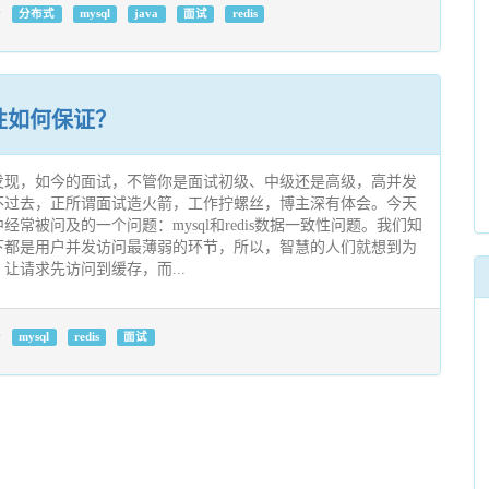
分布式
mysql
java
面试
redis
致性如何保证？
发现，如今的面试，不管你是面试初级、中级还是高级，高并发
不过去，正所谓面试造火箭，工作拧螺丝，博主深有体会。今天
常被问及的一个问题：mysql和redis数据一致性问题。我们知
下都是用户并发访问最薄弱的环节，所以，智慧的人们就想到为
让请求先访问到缓存，而...
mysql
redis
面试