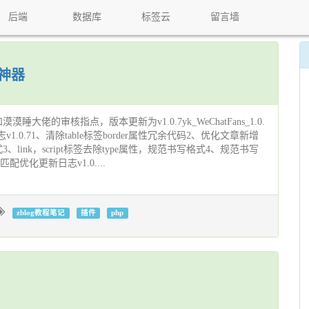
后端
数据库
标签云
留言墙
粉神器
大佬的审核指点，版本更新为v1.0.7yk_WeChatFans_1.0.
更新日志v1.0.71、清除table标签border属性冗余代码2、优化文章新增
link，script标签去除type属性，规范书写格式4、规范书写
配优化更新日志v1.0....
zblog教程笔记
插件
php