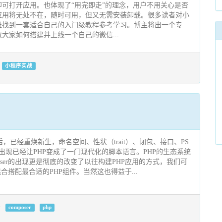
可打开应用。也体现了“用完即走”的理念，用户不用关心是否
应用将无处不在，随时可用，但又无需安装卸载。很多读者对小
难找到一套适合自己的入门级教程参考学习。博主将出一个专
大家如何搭建并上线一个自己的微信...
小程序实战
之后，已经重焕新生，命名空间、性状（trait）、闭包、接口、PS
er的出现已经让PHP变成了一门现代化的脚本语言。PHP的生态系统
oser的出现更是彻底的改变了以往构建PHP应用的方式，我们可
合搭配最合适的PHP组件。当然这也得益于...
composer
php