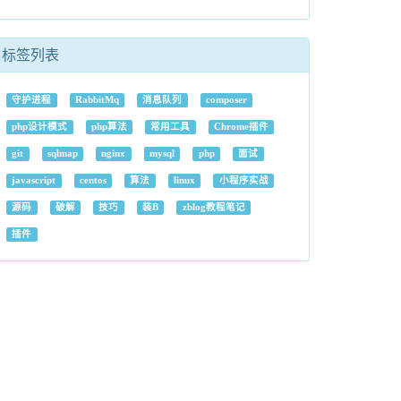
标签列表
守护进程
RabbitMq
消息队列
composer
php设计模式
php算法
常用工具
Chrome插件
git
sqlmap
nginx
mysql
php
面试
javascript
centos
算法
linux
小程序实战
源码
破解
技巧
装B
zblog教程笔记
插件