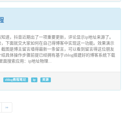
程
知道，抖音近期出了一项重要更新，评论显示ip地址来源了。
势，下面就交大家如何在自己得博客中实现这一功能。效果演示
，截图是博主留言墙得最新一条留言，可以看到留言得这位朋友
绍具体操作步骤前提已经拥有基于zblog搭建好的博客系统下载
面搜索应用：ip地址物理...
zblog教程笔记
ip
资源
››