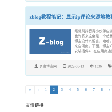
zblog教程笔记：显示ip评论来源地教
经常刷抖音得小伙伴应该
也许将来这会是一个趋
博主没什么留言，哈哈
来自河南。下面，博主介
安装插件a、在应用商店里
勇康博客网
2022-05-13
1336
‹‹
‹
1
2
3
4
5
6
7
8
›
友情链接