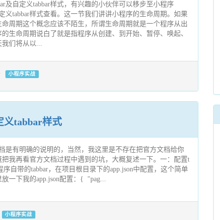
bar及自定义tabbar样式，有兴趣的小伙伴可以移步至小程序
及自定义tabbar样式查看。这一节我们讲讲小程序的生命周期。如果
生命周期这个概念应该不陌生，所谓生命周期就是一个程序从出
序的生命周期说白了就是指程序从创建、到开始、暂停、唤起、
们将从以...
小程序实战
义tabbar样式
官方文档是有明确的说明的，当然，我这里是不存在把官方文档给你
概把我再看官方文档过程中遇到的坑，大概复述一下。一：配置t
程序自带的tabbar，在项目根目录下的app.json中配置，这个简单
我的app.json配置：{ "pag...
小程序实战